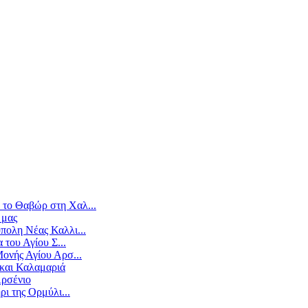
το Θαβώρ στη Χαλ...
 μας
πολη Νέας Καλλι...
 του Αγίου Σ...
ονής Αγίου Αρσ...
και Καλαμαριά
Αρσένιο
ρι της Ορμύλι...