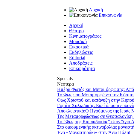
Αρχική
Επικοινωνία
Αρχική
Θέατρο
Κινηματογράφος
Μουσική
Εικαστικά
Εκδηλώσεις
Editorial
Αποδράσεις
Επικαιρότητα
Specials
Νεότερα
Ημέρα Φωτός και Μεταμόρφωσης: Από 
Το Φως που Μεταμορφώνει τον Κόσμο
Φως Χριστού και κατάνυξη στην Κηπού
Γομάτι Χαλκιδικής: Εκεί όπου η ευλογία
Αποκλειστικά:Ο Ηγούμενος της Ιεράς Μ
Της Μεταμορφώσεως σε Θεσσαλονίκη 
Το "Φως της Καππαδοκίας" στον Άγιο 
Στο οικουμενικής ακτινοβολίας μοναστή
Ένα «Μοναστηράκι» στην Άνω Πόλη!