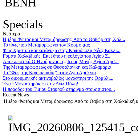
ΒΕΝΗ
Specials
Νεότερα
Ημέρα Φωτός και Μεταμόρφωσης: Από το Θαβώρ στη Χαλ...
Το Φως που Μεταμορφώνει τον Κόσμο μας
Φως Χριστού και κατάνυξη στην Κηπούπολη Νέας Καλλι...
Γομάτι Χαλκιδικής: Εκεί όπου η ευλογία του Αγίου Σ...
Αποκλειστικά:Ο Ηγούμενος της Ιεράς Μονής Αγίου Αρσ...
Της Μεταμορφώσεως σε Θεσσαλονίκη και Καλαμαριά
Το "Φως της Καππαδοκίας" στον Άγιο Αρσένιο
Στο οικουμενικής ακτινοβολίας μοναστήρι της Ορμύλι...
Ένα «Μοναστηράκι» στην Άνω Πόλη!
Η πρόοδος του Τιμίου Σταυρού στήριγμα στους πιστού...
Recent
News
Ημέρα Φωτός και Μεταμόρφωσης: Από το Θαβώρ στη Χαλκιδική κ