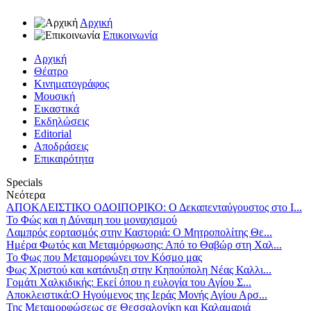
Αρχική
Επικοινωνία
Αρχική
Θέατρο
Κινηματογράφος
Μουσική
Εικαστικά
Εκδηλώσεις
Editorial
Αποδράσεις
Επικαιρότητα
Specials
Νεότερα
ΑΠΟΚΛΕΙΣΤΙΚΟ ΟΔΟΙΠΟΡΙΚΟ: Ο Δεκαπενταύγουστος στο Ι...
Το Φώς και η Δύναμη του μοναχισμού
Λαμπρός εορτασμός στην Καστοριά: Ο Μητροπολίτης Θε...
Ημέρα Φωτός και Μεταμόρφωσης: Από το Θαβώρ στη Χαλ...
Το Φως που Μεταμορφώνει τον Κόσμο μας
Φως Χριστού και κατάνυξη στην Κηπούπολη Νέας Καλλι...
Γομάτι Χαλκιδικής: Εκεί όπου η ευλογία του Αγίου Σ...
Αποκλειστικά:Ο Ηγούμενος της Ιεράς Μονής Αγίου Αρσ...
Της Μεταμορφώσεως σε Θεσσαλονίκη και Καλαμαριά