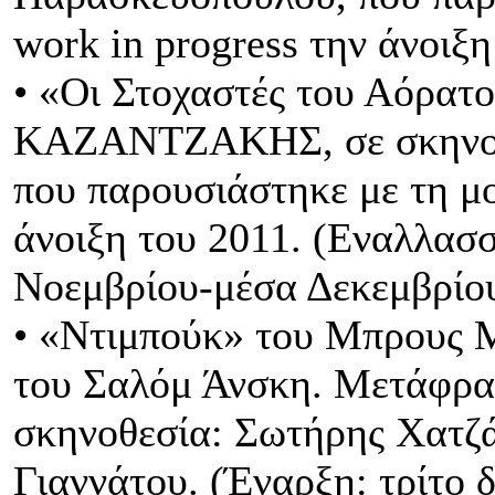
work in progress την άνοιξη
• «Οι Στοχαστές του Αόρ
ΚΑΖΑΝΤΖΑΚΗΣ, σε σκηνοθε
που παρουσιάστηκε με τη μο
άνοιξη του 2011. (Εναλλασ
Νοεμβρίου-μέσα Δεκεμβρίου
• «Ντιμπούκ» του Μπρους Μ
του Σαλόμ Άνσκη. Μετάφρα
σκηνοθεσία: Σωτήρης Χατζά
Γιαννάτου. (Έναρξη: τρίτο 