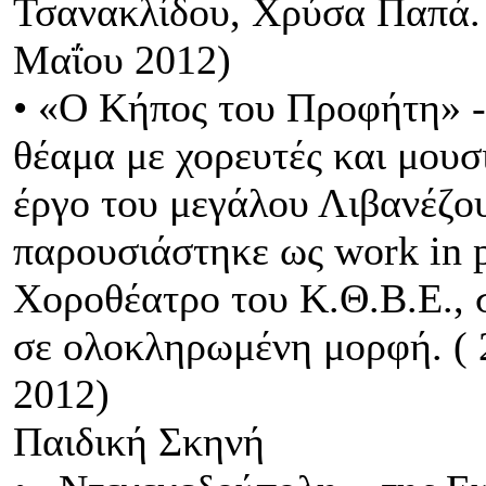
Τσανακλίδου, Χρύσα Παπά. 
Μαΐου 2012)
• «Ο Κήπος του Προφήτη» -
θέαμα με χορευτές και μου
έργο του μεγάλου Λιβανέζου
παρουσιάστηκε ως work in p
Χοροθέατρο του Κ.Θ.Β.Ε., 
σε ολοκληρωμένη μορφή. ( 
2012)
Παιδική Σκηνή