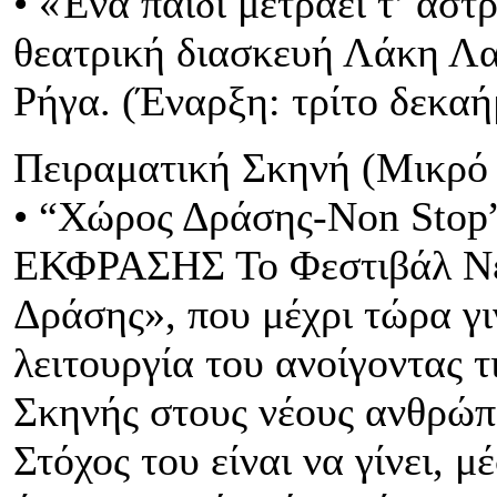
• «Ένα παιδί μετράει τ’ άσ
θεατρική διασκευή Λάκη Λα
Ρήγα. (Έναρξη: τρίτο δεκα
Πειραματική Σκηνή (Μικρό
• “Χώρος Δράσης-Νon St
ΕΚΦΡΑΣΗΣ Το Φεστιβάλ Ν
Δράσης», που μέχρι τώρα γι
λειτουργία του ανοίγοντας τ
Σκηνής στους νέους ανθρώπο
Στόχος του είναι να γίνει, μ