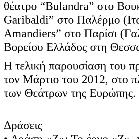
θέατρο “Bulandra” στο Βουκ
Garibaldi” στο Παλέρμο (Ιτα
Amandiers” στο Παρίσι (Γα
Βορείου Ελλάδος στη Θεσσα
Η τελική παρουσίαση του π
τον Μάρτιο του 2012, στο π
των Θεάτρων της Ευρώπης.
Δράσεις
• Δράση «Ζ»: Το έργο «Ζ», 