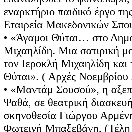
εναρκτήριο παιδικό έργο τη
Εταιρεία Μακεδονικών Σπο
• «Άγαμοι Θύται… στο Δημό
Μιχαηλίδη. Μια σατιρική μ
τον Ιεροκλή Μιχαηλίδη και
Θύται». ( Αρχές Νοεμβρίου
• «Μαντάμ Σουσού», η αξε
Ψαθά, σε θεατρική διασκευή
σκηνοθεσία Γιώργου Αρμένη
Φωτεινή Μπαξεβάνη. (Τέλη 