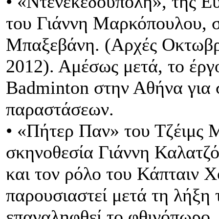
• «Ντενεκεδούπολη», της Ευ
του Γιάννη Μαρκόπουλου, σ
Μπαξεβάνη. (Αρχές Οκτωβρ
2012). Αμέσως μετά, το έργ
Badminton στην Αθήνα για 
παραστάσεων.
• «Πήτερ Παν» του Τζέιμς Μ
σκηνοθεσία Γιάννη Καλατζό
και τον ρόλο του Κάπταιν 
παρουσιαστεί μετά τη λήξη
επαναληφθεί το φθινόπωρο,