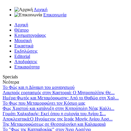
Αρχική
Επικοινωνία
Αρχική
Θέατρο
Κινηματογράφος
Μουσική
Εικαστικά
Εκδηλώσεις
Editorial
Αποδράσεις
Επικαιρότητα
Specials
Νεότερα
Το Φώς και η Δύναμη του μοναχισμού
Λαμπρός εορτασμός στην Καστοριά: Ο Μητροπολίτης Θε...
Ημέρα Φωτός και Μεταμόρφωσης: Από το Θαβώρ στη Χαλ...
Το Φως που Μεταμορφώνει τον Κόσμο μας
Φως Χριστού και κατάνυξη στην Κηπούπολη Νέας Καλλι...
Γομάτι Χαλκιδικής: Εκεί όπου η ευλογία του Αγίου Σ...
Αποκλειστικά:Ο Ηγούμενος της Ιεράς Μονής Αγίου Αρσ...
Της Μεταμορφώσεως σε Θεσσαλονίκη και Καλαμαριά
Το "Φως της Καππαδοκίας" στον Άγιο Αρσένιο