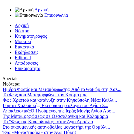
Αρχική
Επικοινωνία
Αρχική
Θέατρο
Κινηματογράφος
Μουσική
Εικαστικά
Εκδηλώσεις
Editorial
Αποδράσεις
Επικαιρότητα
Specials
Νεότερα
Ημέρα Φωτός και Μεταμόρφωσης: Από το Θαβώρ στη Χαλ...
Το Φως που Μεταμορφώνει τον Κόσμο μας
Φως Χριστού και κατάνυξη στην Κηπούπολη Νέας Καλλι...
Γομάτι Χαλκιδικής: Εκεί όπου η ευλογία του Αγίου Σ...
Αποκλειστικά:Ο Ηγούμενος της Ιεράς Μονής Αγίου Αρσ...
Της Μεταμορφώσεως σε Θεσσαλονίκη και Καλαμαριά
Το "Φως της Καππαδοκίας" στον Άγιο Αρσένιο
Στο οικουμενικής ακτινοβολίας μοναστήρι της Ορμύλι...
Ένα «Μοναστηράκι» στην Άνω Πόλη!