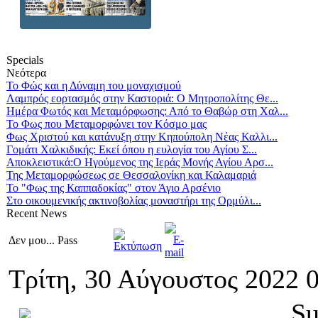
Specials
Νεότερα
Το Φώς και η Δύναμη του μοναχισμού
Λαμπρός εορτασμός στην Καστοριά: Ο Μητροπολίτης Θε...
Ημέρα Φωτός και Μεταμόρφωσης: Από το Θαβώρ στη Χαλ...
Το Φως που Μεταμορφώνει τον Κόσμο μας
Φως Χριστού και κατάνυξη στην Κηπούπολη Νέας Καλλι...
Γομάτι Χαλκιδικής: Εκεί όπου η ευλογία του Αγίου Σ...
Αποκλειστικά:Ο Ηγούμενος της Ιεράς Μονής Αγίου Αρσ...
Της Μεταμορφώσεως σε Θεσσαλονίκη και Καλαμαριά
Το "Φως της Καππαδοκίας" στον Άγιο Αρσένιο
Στο οικουμενικής ακτινοβολίας μοναστήρι της Ορμύλι...
Recent
News
Δεν μου... Pass
Τρίτη, 30 Αύγουστος 2022 
Su