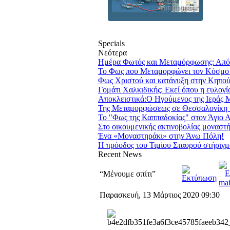
Specials
Νεότερα
Ημέρα Φωτός και Μεταμόρφωσης: Από 
Το Φως που Μεταμορφώνει τον Κόσμο
Φως Χριστού και κατάνυξη στην Κηπού
Γομάτι Χαλκιδικής: Εκεί όπου η ευλογία
Αποκλειστικά:Ο Ηγούμενος της Ιεράς Μ
Της Μεταμορφώσεως σε Θεσσαλονίκη 
Το "Φως της Καππαδοκίας" στον Άγιο 
Στο οικουμενικής ακτινοβολίας μοναστή
Ένα «Μοναστηράκι» στην Άνω Πόλη!
Η πρόοδος του Τιμίου Σταυρού στήριγμα
Recent
News
“Μένουμε σπίτι”
Παρασκευή, 13 Μάρτιος 2020 09:30