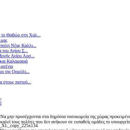
το Θαβώρ στη Χαλ...
 μας
πολη Νέας Καλλι...
 του Αγίου Σ...
ονής Αγίου Αρσ...
και Καλαμαριά
Αρσένιο
ρι της Ορμύλι...
 στους πιστού...
Να μην προσέρχονται στα δημόσια νοσοκομεία της χώρας προκειμένο
καλεί τους πολίτες που δεν ανήκουν σε ευπαθείς ομάδες το υπουργείο