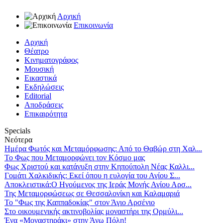
Αρχική
Επικοινωνία
Αρχική
Θέατρο
Κινηματογράφος
Μουσική
Εικαστικά
Εκδηλώσεις
Editorial
Αποδράσεις
Επικαιρότητα
Specials
Νεότερα
Ημέρα Φωτός και Μεταμόρφωσης: Από το Θαβώρ στη Χαλ...
Το Φως που Μεταμορφώνει τον Κόσμο μας
Φως Χριστού και κατάνυξη στην Κηπούπολη Νέας Καλλι...
Γομάτι Χαλκιδικής: Εκεί όπου η ευλογία του Αγίου Σ...
Αποκλειστικά:Ο Ηγούμενος της Ιεράς Μονής Αγίου Αρσ...
Της Μεταμορφώσεως σε Θεσσαλονίκη και Καλαμαριά
Το "Φως της Καππαδοκίας" στον Άγιο Αρσένιο
Στο οικουμενικής ακτινοβολίας μοναστήρι της Ορμύλι...
Ένα «Μοναστηράκι» στην Άνω Πόλη!