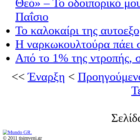
Θεό» – Το οδοιπορικό μο
Παΐσιο
Το καλοκαίρι της αυτοεξο
Η ναρκωκουλτούρα πάει 
Από το 1% της ντροπής, 
<<
Έναρξη
<
Προηγούμεν
Τ
Σελίδ
© 2011 tisimveni.gr