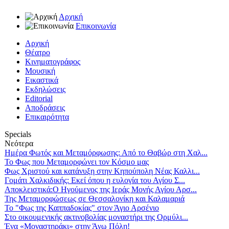
Αρχική
Επικοινωνία
Αρχική
Θέατρο
Κινηματογράφος
Μουσική
Εικαστικά
Εκδηλώσεις
Editorial
Αποδράσεις
Επικαιρότητα
Specials
Νεότερα
Ημέρα Φωτός και Μεταμόρφωσης: Από το Θαβώρ στη Χαλ...
Το Φως που Μεταμορφώνει τον Κόσμο μας
Φως Χριστού και κατάνυξη στην Κηπούπολη Νέας Καλλι...
Γομάτι Χαλκιδικής: Εκεί όπου η ευλογία του Αγίου Σ...
Αποκλειστικά:Ο Ηγούμενος της Ιεράς Μονής Αγίου Αρσ...
Της Μεταμορφώσεως σε Θεσσαλονίκη και Καλαμαριά
Το "Φως της Καππαδοκίας" στον Άγιο Αρσένιο
Στο οικουμενικής ακτινοβολίας μοναστήρι της Ορμύλι...
Ένα «Μοναστηράκι» στην Άνω Πόλη!