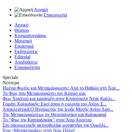
Αρχική
Επικοινωνία
Αρχική
Θέατρο
Κινηματογράφος
Μουσική
Εικαστικά
Εκδηλώσεις
Editorial
Αποδράσεις
Επικαιρότητα
Specials
Νεότερα
Ημέρα Φωτός και Μεταμόρφωσης: Από το Θαβώρ στη Χαλ...
Το Φως που Μεταμορφώνει τον Κόσμο μας
Φως Χριστού και κατάνυξη στην Κηπούπολη Νέας Καλλι...
Γομάτι Χαλκιδικής: Εκεί όπου η ευλογία του Αγίου Σ...
Αποκλειστικά:Ο Ηγούμενος της Ιεράς Μονής Αγίου Αρσ...
Της Μεταμορφώσεως σε Θεσσαλονίκη και Καλαμαριά
Το "Φως της Καππαδοκίας" στον Άγιο Αρσένιο
Στο οικουμενικής ακτινοβολίας μοναστήρι της Ορμύλι...
Ένα «Μοναστηράκι» στην Άνω Πόλη!